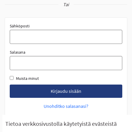
Tai
Sähköposti
Salasana
Muista minut
Kirjaudu sisään
Unohditko salasanasi?
Etkö saanut ohjeita tilin lukituksen poistoon?
Tietoa verkkosivustolla käytetyistä evästeistä